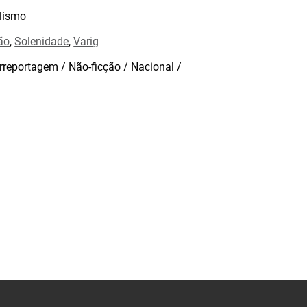
lismo
ão
,
Solenidade
,
Varig
rreportagem / Não-ficção / Nacional /