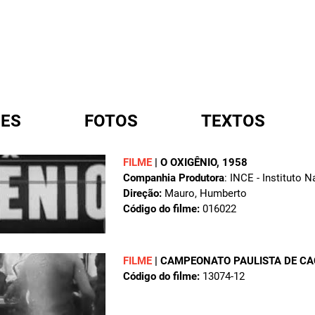
ES
FOTOS
TEXTOS
FILME
|
O OXIGÊNIO
, 1958
Companhia Produtora
: INCE - Instituto 
A
Direção:
Mauro, Humberto
Código do filme:
016022
FILME
|
CAMPEONATO PAULISTA DE C
Código do filme:
13074-12