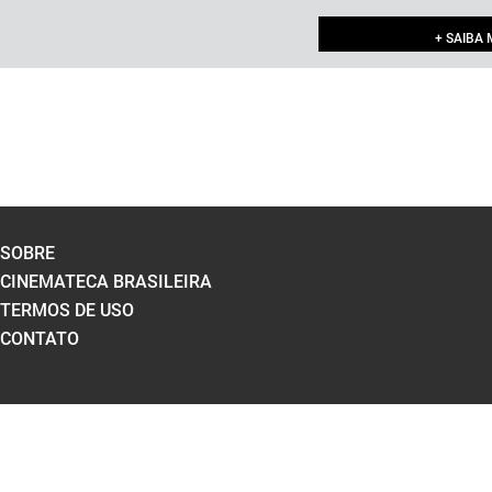
+ SAIBA 
SOBRE
CINEMATECA BRASILEIRA
TERMOS DE USO
CONTATO