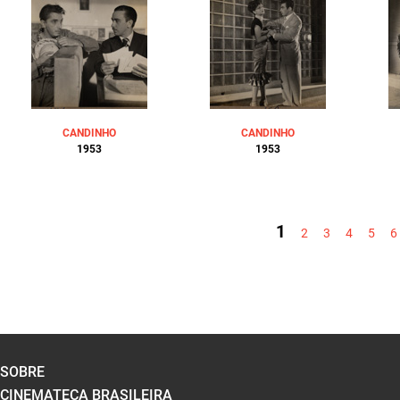
CANDINHO
CANDINHO
1953
1953
PÁGINAS
1
2
3
4
5
6
SOBRE
CINEMATECA BRASILEIRA