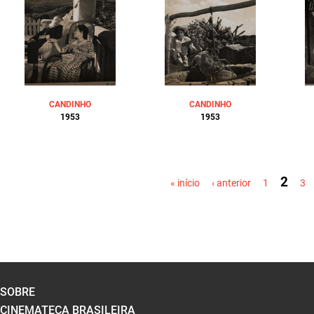
CANDINHO
CANDINHO
1953
1953
PÁGINAS
2
« início
‹ anterior
1
3
SOBRE
CINEMATECA BRASILEIRA