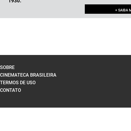
1930.
+ SAIBA 
SOBRE
CINEMATECA BRASILEIRA
TERMOS DE USO
CONTATO