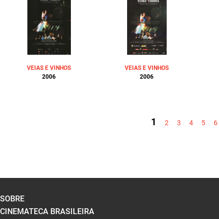
VEIAS E VINHOS
VEIAS E VINHOS
2006
2006
PÁGINAS
1
2
3
4
5
6
SOBRE
CINEMATECA BRASILEIRA