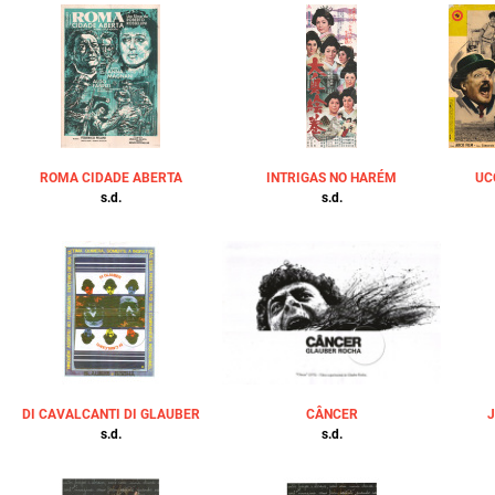
ROMA CIDADE ABERTA
INTRIGAS NO HARÉM
UC
s.d.
s.d.
DI CAVALCANTI DI GLAUBER
CÂNCER
s.d.
s.d.