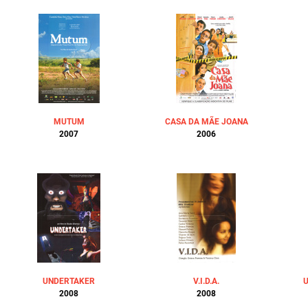
MUTUM
CASA DA MÃE JOANA
2007
2006
UNDERTAKER
V.I.D.A.
U
2008
2008