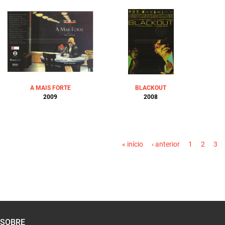
A MAIS FORTE
BLACKOUT
2009
2008
PÁGINAS
« início
‹ anterior
1
2
3
SOBRE