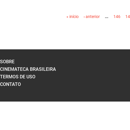
PÁGINAS
…
« início
‹ anterior
146
14
SOBRE
CINEMATECA BRASILEIRA
TERMOS DE USO
CONTATO