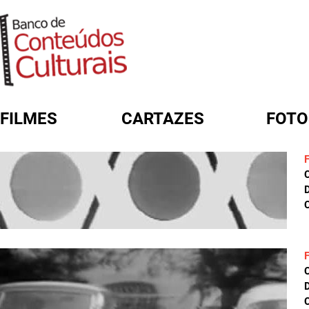
FILMES
CARTAZES
FOTO
FORMULÁRIO DE BUSCA
D
C
D
C