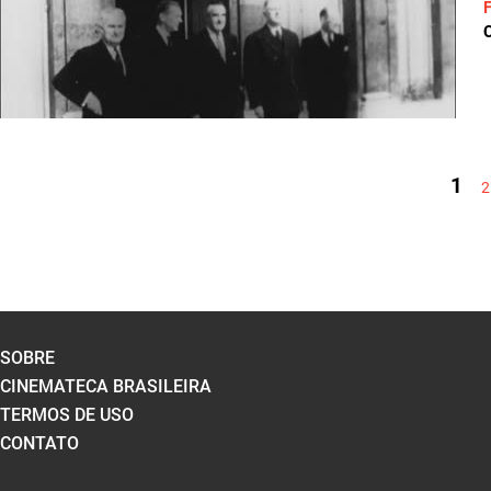
C
PÁGINAS
1
2
SOBRE
CINEMATECA BRASILEIRA
TERMOS DE USO
CONTATO