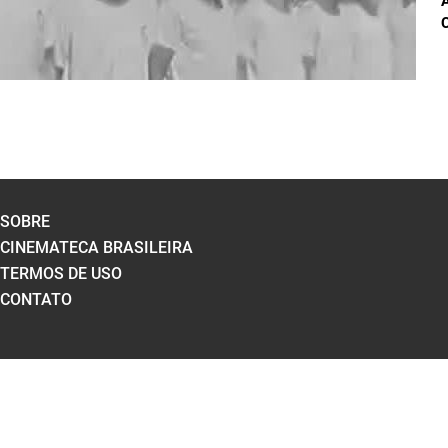
C
SOBRE
CINEMATECA BRASILEIRA
TERMOS DE USO
CONTATO