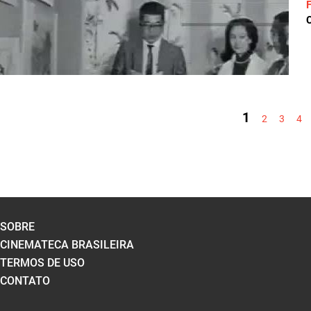
C
PÁGINAS
1
2
3
4
SOBRE
CINEMATECA BRASILEIRA
TERMOS DE USO
CONTATO