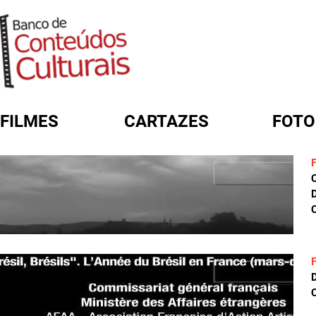
FILMES
CARTAZES
FOTO
FORMULÁRIO DE BUSCA
D
C
D
C