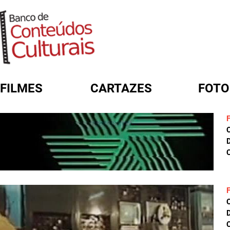
FILMES
CARTAZES
FOTO
FORMULÁRIO DE BUSCA
D
C
D
C