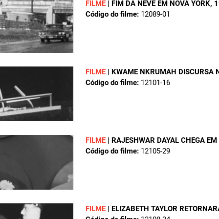
FILME
|
FIM DA NEVE EM NOVA YORK
, 
Código do filme:
12089-01
FILME
|
KWAME NKRUMAH DISCURSA 
Código do filme:
12101-16
FILME
|
RAJESHWAR DAYAL CHEGA EM
Código do filme:
12105-29
FILME
|
ELIZABETH TAYLOR RETORNAR