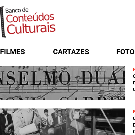
FILMES
CARTAZES
FOTO
FORMULÁRIO DE BUSCA
D
C
D
C