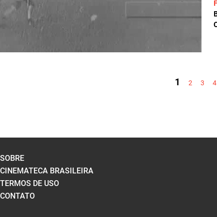
C
PÁGINAS
1
2
3
4
SOBRE
CINEMATECA BRASILEIRA
TERMOS DE USO
CONTATO