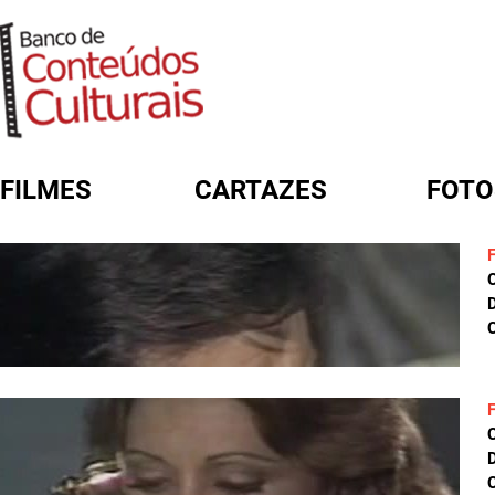
FILMES
CARTAZES
FOTO
FORMULÁRIO DE BUSCA
D
C
D
C