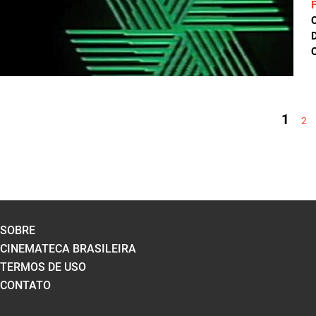
D
C
PÁGINAS
1
2
SOBRE
CINEMATECA BRASILEIRA
TERMOS DE USO
CONTATO