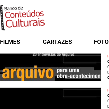
FILMES
CARTAZES
FOTO
FORMULÁRIO DE BUSCA
C
D
C
C
D