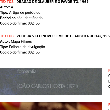
TEXTOS
|
DRAGÃO DE GLAUBER É O FAVORITO
, 1969
Autor:
A.
Tipo:
Artigo de periódico
Periódico
não identificado
Código do filme:
002155
TEXTOS
|
VOCÊ JÁ VIU O NOVO FILME DE GLAUBER ROCHA?
, 19
Autor:
Mapa Filmes
Tipo:
Folheto de divulgação
Código do filme:
002155
D
C