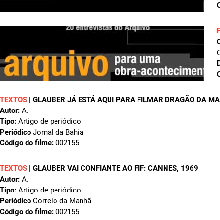
C
C
D
C
TEXTOS
|
GLAUBER JÁ ESTÁ AQUI PARA FILMAR DRAGÃO DA M
Autor:
A.
Tipo:
Artigo de periódico
Periódico
Jornal da Bahia
Código do filme:
002155
TEXTOS
|
GLAUBER VAI CONFIANTE AO FIF: CANNES
, 1969
Autor:
A.
Tipo:
Artigo de periódico
Periódico
Correio da Manhã
Código do filme:
002155