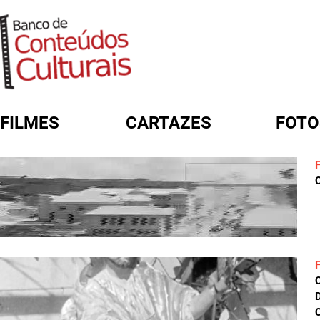
FILMES
CARTAZES
FOTO
FORMULÁRIO DE BUSCA
C
D
C