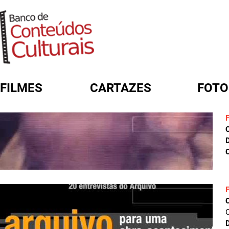
FILMES
CARTAZES
FOTO
FORMULÁRIO DE BUSCA
D
C
C
D