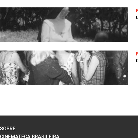
C
C
SOBRE
CINEMATECA BRASILEIRA