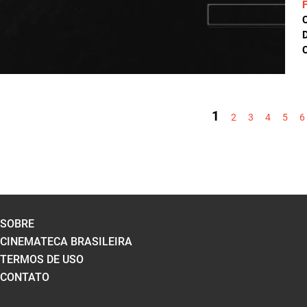
D
C
PÁGINAS
1
2
3
4
5
6
SOBRE
CINEMATECA BRASILEIRA
TERMOS DE USO
CONTATO