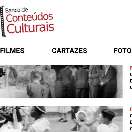
FILMES
CARTAZES
FOTO
FORMULÁRIO DE BUSCA
D
C
D
C