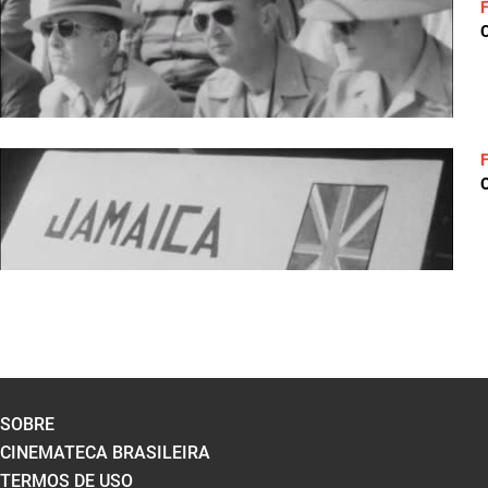
C
C
SOBRE
CINEMATECA BRASILEIRA
TERMOS DE USO