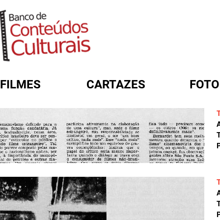
FILMES
CARTAZES
FOTO
FORMULÁRIO DE BUSCA
A
T
P
A
T
P