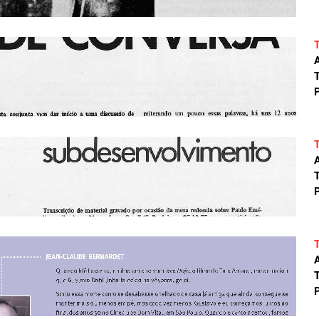
A
T
P
A
T
P
A
T
P