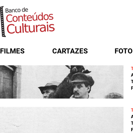
FILMES
CARTAZES
FOTO
FORMULÁRIO DE BUSCA
A
T
P
A
T
P