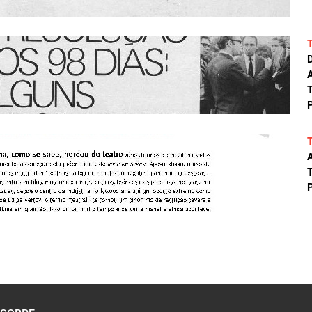
A
T
P
A
T
P