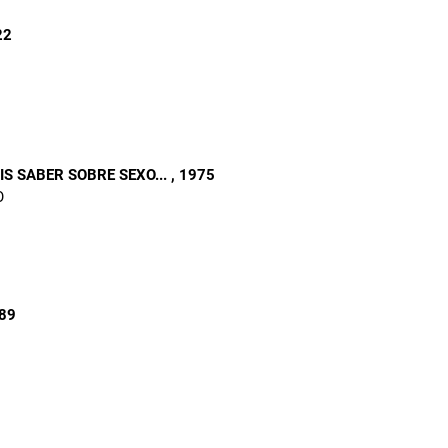
22
S SABER SOBRE SEXO...
, 1975
O
989