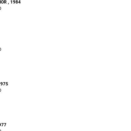
MOR
, 1984
O
O
1975
O
977