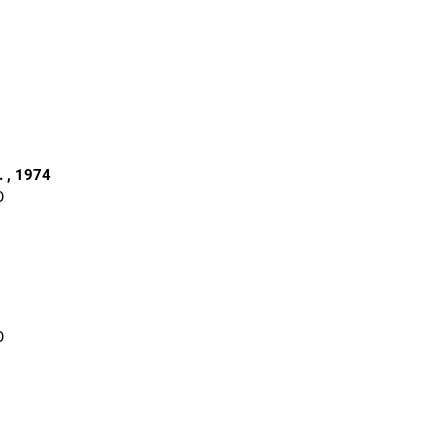
.
, 1974
O
O