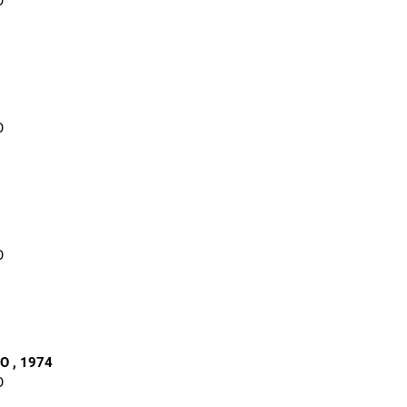
O
O
O
RO
, 1974
O