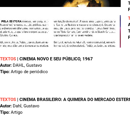
T
P
A
T
P
TEXTOS
|
CINEMA NOVO E SEU PÚBLICO
, 1967
Autor:
DAHL, Gustavo
Tipo:
Artigo de periódico
TEXTOS
|
CINEMA BRASILEIRO: A QUIMERA DO MERCADO ESTERN
Autor:
Dahl, Gustavo
Tipo:
Artigo