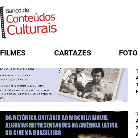
FILMES
CARTAZES
FOTO
FORMULÁRIO DE BUSCA
A
T
P
A