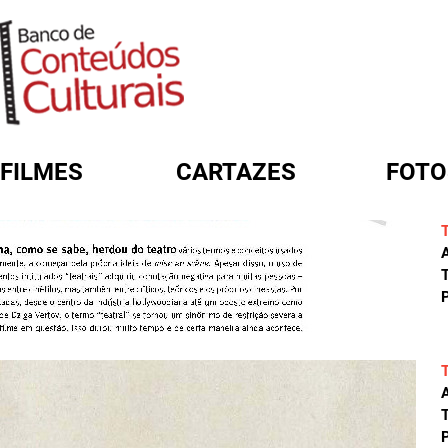
FILMES
CARTAZES
FOTO
FORMULÁRIO DE BUSCA
A
T
P
A
T
P