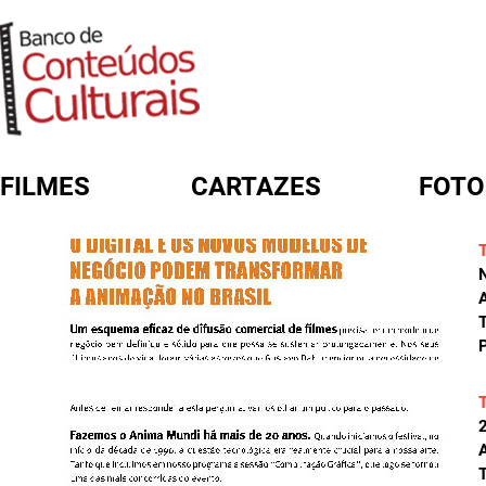
FILMES
CARTAZES
FOTO
FORMULÁRIO DE BUSCA
A
T
P
A
T