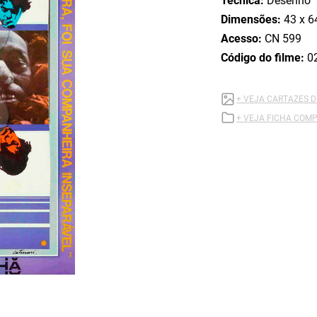
Técnica:
Desenho
Dimensões:
43 x 6
Acesso:
CN 599
Código do filme:
0
+ VEJA CARTAZES D
+ VEJA FICHA COMP