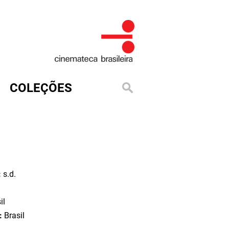
COLEÇÕES
:
s.d.
il
o:
Brasil