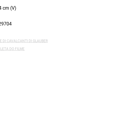
4 cm (V)
29704
E DI CAVALCANTI DI GLAUBER
LETA DO FILME