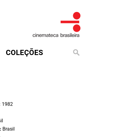
COLEÇÕES
:
1982
il
o:
Brasil