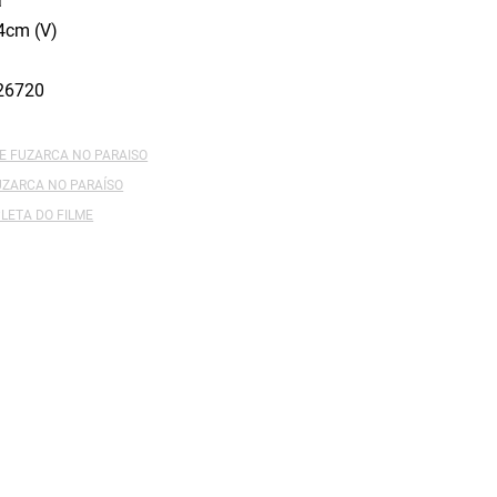
a
4cm (V)
26720
E FUZARCA NO PARAISO
UZARCA NO PARAÍSO
LETA DO FILME