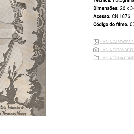
Técnica:
Fotografi
Dimensões:
26 x 3
Acesso:
CN 1876
Código do filme:
0
+ VEJA CARTAZES D
+ VEJA FOTOS DE F
+ VEJA FICHA COMP