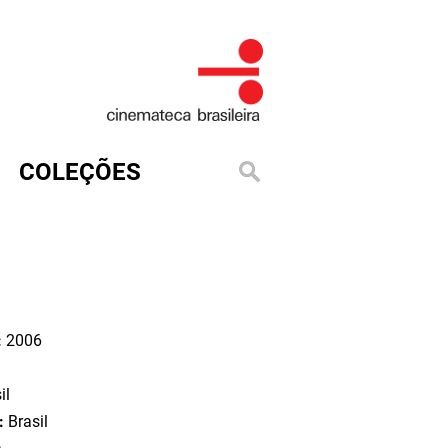
COLEÇÕES
:
2006
il
o:
Brasil