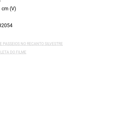
a
 cm (V)
32054
E PASSEIOS NO RECANTO SILVESTRE
LETA DO FILME