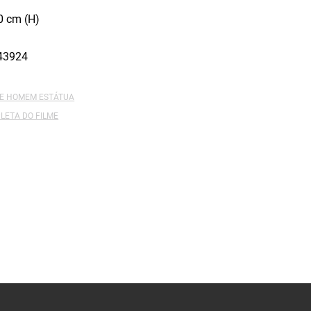
0 cm (H)
43924
DE HOMEM ESTÁTUA
LETA DO FILME