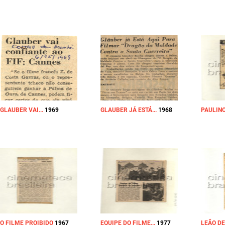
GLAUBER VAI...
1969
GLAUBER JÁ ESTÁ...
1968
PAULIN
O FILME PROIBIDO
1967
EQUIPE DO FILME...
1977
LEÃO DE