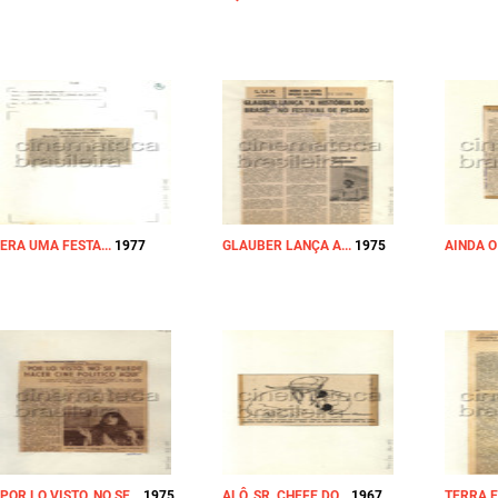
ERA UMA FESTA...
1977
GLAUBER LANÇA A...
1975
AINDA O 
POR LO VISTO, NO SE...
1975
ALÔ, SR. CHEFE DO...
1967
TERRA 