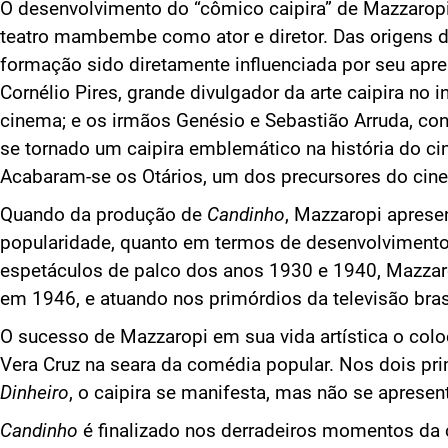
O desenvolvimento do “cômico caipira” de Mazzarop
teatro mambembe como ator e diretor. Das origens d
formação sido diretamente influenciada por seu apren
Cornélio Pires, grande divulgador da arte caipira no 
cinema; e os irmãos Genésio e Sebastião Arruda, con
se tornado um caipira emblemático na história do ci
Acabaram-se os Otários, um dos precursores do cin
Quando da produção de
Candinho
, Mazzaropi aprese
popularidade, quanto em termos de desenvolvimento
espetáculos de palco dos anos 1930 e 1940, Mazzarop
em 1946, e atuando nos primórdios da televisão bras
O sucesso de Mazzaropi em sua vida artística o col
Vera Cruz na seara da comédia popular. Nos dois pr
Dinheiro
, o caipira se manifesta, mas não se apres
Candinho
é finalizado nos derradeiros momentos da c