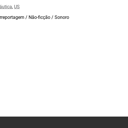
áutica
,
US
rreportagem / Não-ficção / Sonoro