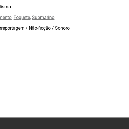
lismo
mento
,
Foguete
,
Submarino
rreportagem / Não-ficção / Sonoro