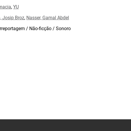
macia
,
YU
o, Josip Broz
,
Nasser, Gamal Abdel
rreportagem / Não-ficção / Sonoro