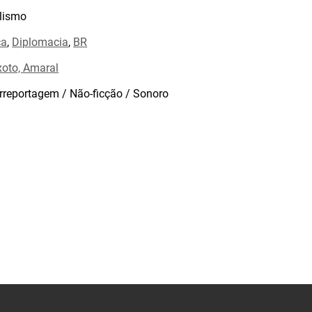
lismo
ca
,
Diplomacia
,
BR
xoto, Amaral
rreportagem / Não-ficção / Sonoro