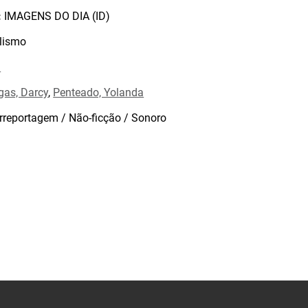
:
IMAGENS DO DIA (ID)
lismo
l
gas, Darcy
,
Penteado, Yolanda
rreportagem / Não-ficção / Sonoro