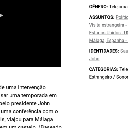
GÊNERO:
Telejorna
ASSUNTOS:
Políti
Visita estrangeira -
Estados Unidos - U
Málaga, Espanha -
IDENTIDADES:
Sau
John
CATEGORIAS:
Tele
Estrangeiro / Sono
 de uma intervenção
assar uma temporada em
pelo presidente John
a uma conferência com o
is, viajou para Málaga
s em um castelo. (Baseado