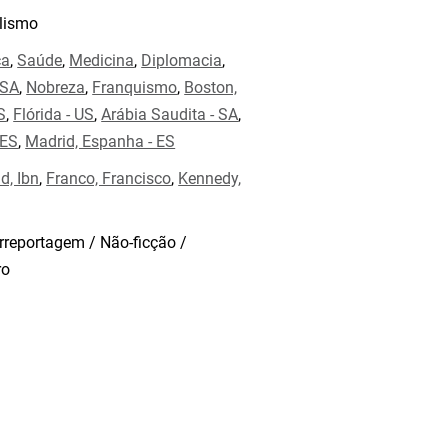
lismo
ca
,
Saúde
,
Medicina
,
Diplomacia
,
 SA
,
Nobreza
,
Franquismo
,
Boston,
S
,
Flórida - US
,
Arábia Saudita - SA
,
 ES
,
Madrid, Espanha - ES
d, Ibn
,
Franco, Francisco
,
Kennedy,
rreportagem / Não-ficção /
ro