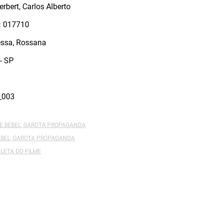
erbert, Carlos Alberto
:
017710
ssa, Rossana
- SP
_003
DE BEBEL, GAROTA PROPAGANDA
BEBEL, GAROTA PROPAGANDA
LETA DO FILME