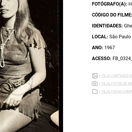
FOTÓGRAFO(A):
H
CÓDIGO DO FILME
IDENTIDADES:
Ghe
LOCAL:
São Paulo 
ANO:
1967
ACESSO:
FB_0324
+ VEJA CARTAZES 
+ VEJA FOTOS DE 
+ VEJA FICHA COMP