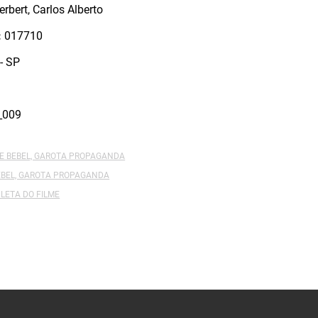
erbert, Carlos Alberto
:
017710
- SP
_009
DE BEBEL, GAROTA PROPAGANDA
BEBEL, GAROTA PROPAGANDA
LETA DO FILME