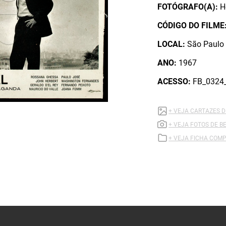
FOTÓGRAFO(A):
H
CÓDIGO DO FILME
LOCAL:
São Paulo 
ANO:
1967
ACESSO:
FB_0324
+ VEJA CARTAZES 
+ VEJA FOTOS DE 
+ VEJA FICHA COMP