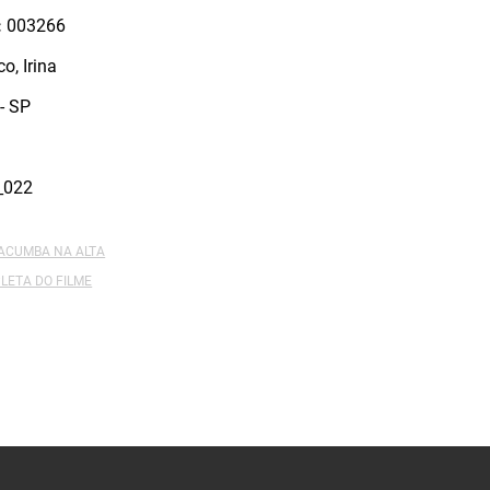
:
003266
o, Irina
- SP
_022
MACUMBA NA ALTA
LETA DO FILME