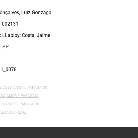
onçalves, Luiz Gonzaga
:
002131
i, Labiby; Costa, Jaime
- SP
11_0078
E OSSO, AMOR E PAPAGAIOS
SSO, AMOR E PAPAGAIO
SSO, AMOR E PAPAGAIOS
LETA DO FILME