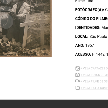
Filme Ltda.
FOTÓGRAFO(A):
G
CÓDIGO DO FILME
IDENTIDADES:
Mad
LOCAL:
São Paulo 
ANO:
1957
ACESSO:
F_1442_
+ VEJA CARTAZES D
+ VEJA FOTOS DE O
+ VEJA FILME DE O
+ VEJA FICHA COMP