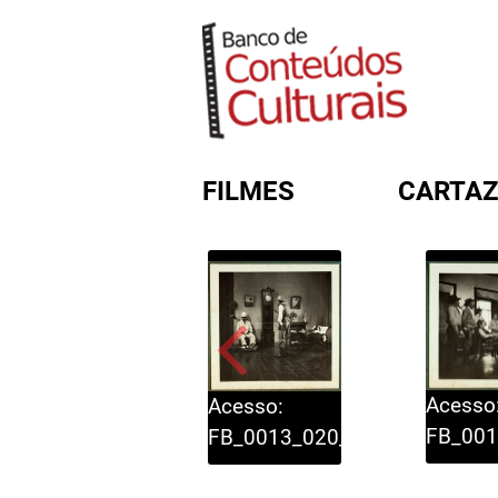
FILMES
CARTAZ
FORMULÁRIO DE BUSC
Acesso
Acesso:
FB_001
FB_0013_020_020