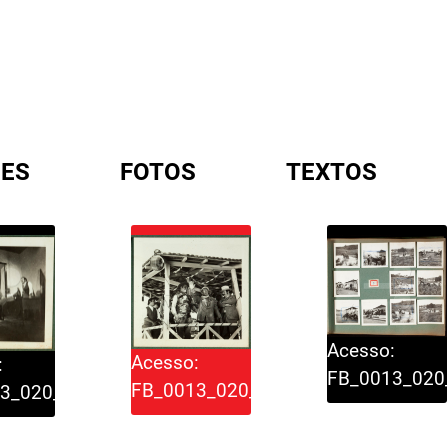
ES
FOTOS
TEXTOS
A
Acesso:
Acesso:
:
FB_0013_020
FB_0013_020_022
3_020_021