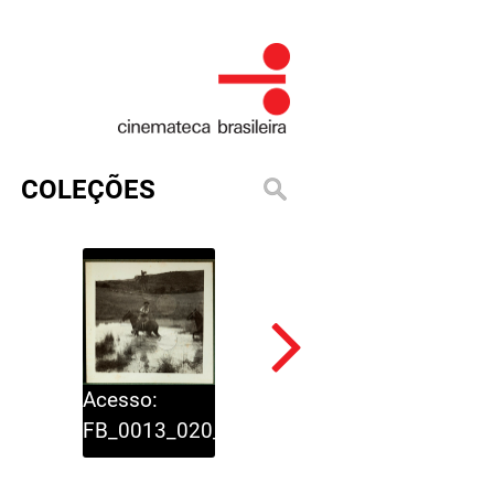
COLEÇÕES
Acesso:
Acesso:
_023_a_033
FB_0013_020_024
FB_0013_020_023