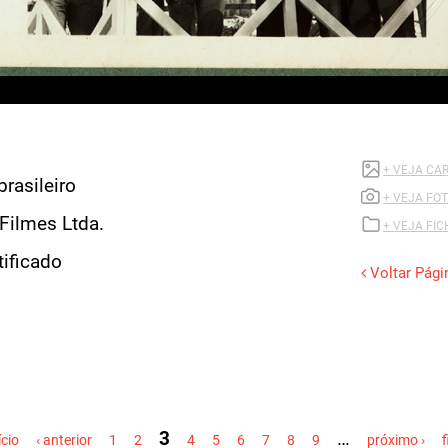
+ VEJA CA
brasileiro
+ VEJA FO
Filmes Ltda.
+ VEJA FI
tificado
Voltar Pági
3
…
ício
‹ anterior
1
2
4
5
6
7
8
9
próximo ›
f