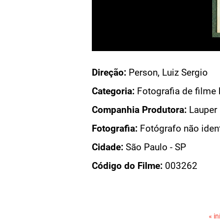
Acesso: FB_0013_020_022
Direção:
Person, Luiz Sergio
CA DE VALENTE
Categoria:
Fotografia de filme 
DE VALENTE
Companhia Produtora:
Lauper 
DO FILME
Fotografia:
Fotógrafo não iden
Cidade:
São Paulo - SP
Código do Filme:
003262
PÁGINAS
« in