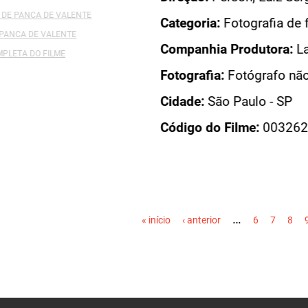
Categoria:
Fotografia de filme brasileiro
Companhia Produtora:
Lauper Filmes Ltda.
Fotografia:
Fotógrafo não identificado
Cidade:
São Paulo - SP
Código do Filme:
003262
PÁGINAS
…
« início
‹ anterior
6
7
8